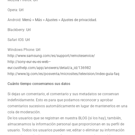
Opera:
Url
Android:
Menú > Más > Ajustes > Ajustes de privacidad.
Blackberry:
Url
Safari IOS:
Url
Windows Phone:
Url
http://www.samsung.com/es/support/remoteservice/
http://sony-eur-eu-es-web–
eur.custhelp.com/app/answers/detail/a_id/136982
http://www.lg.com/es/posventa/microsites/television/index-guia-faq
Cuánto tiempo conservamos sus datos
Si dejas un comentario, el comentario y sus metadatos se conservan
indefinidamente. Esto es para que podamos reconocer y aprobar
comentarios sucesivos automáticamente en lugar de mantenerlos en una
cola de moderación.
De los usuarios que se registran en nuestra BLOG (si los hay), también,
almacenamos la información personal que proporcionan en su perfil de
usuario. Todos los usuarios pueden ver, editar o eliminar su información