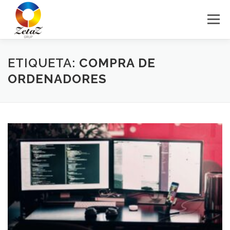
Saltar
al
Menú
contenido
HOME
SERVICIOS
BLOG
CONTACTO
ETIQUETA:
COMPRA DE
ORDENADORES