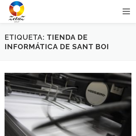
Saltar
al
Menú
contenido
HOME
SERVICIOS
BLOG
CONTACTO
ETIQUETA:
TIENDA DE
INFORMÁTICA DE SANT BOI