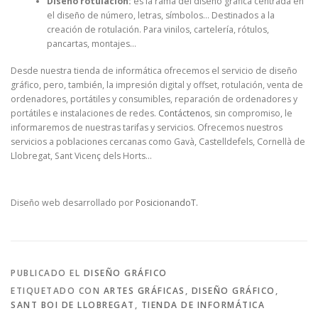
Diseño rotulación:
es la rama del diseño gráfica centrada en
el diseño de número, letras, símbolos… Destinados a la
creación de rotulación. Para vinilos, cartelería, rótulos,
pancartas, montajes…
Desde nuestra tienda de informática ofrecemos el servicio de diseño
gráfico, pero, también, la impresión digital y offset, rotulación, venta de
ordenadores, portátiles y consumibles, reparación de ordenadores y
portátiles e instalaciones de redes.
Contáctenos
, sin compromiso, le
informaremos de nuestras tarifas y servicios. Ofrecemos nuestros
servicios a poblaciones cercanas como Gavà, Castelldefels, Cornellà de
Llobregat, Sant Vicenç dels Horts…
Diseño web desarrollado por
PosicionandoT.
PUBLICADO EL
DISEÑO GRÁFICO
ETIQUETADO CON
ARTES GRÁFICAS
,
DISEÑO GRÁFICO
,
SANT BOI DE LLOBREGAT
,
TIENDA DE INFORMÁTICA