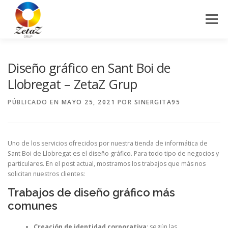
Saltar
al
Menú
contenido
HOME
SERVICIOS
BLOG
CONTACTO
Diseño gráfico en Sant Boi de
Llobregat – ZetaZ Grup
PÚBLICADO EN
MAYO 25, 2021
POR
SINERGITA95
Uno de los servicios ofrecidos por nuestra tienda de informática de
Sant Boi de Llobregat es el diseño gráfico. Para todo tipo de negocios y
particulares. En el post actual, mostramos los trabajos que más nos
solicitan nuestros clientes:
Trabajos de diseño gráfico más
comunes
Creación de identidad corporativa
: según las