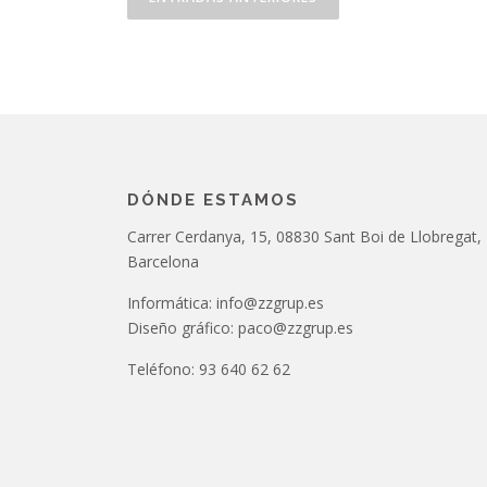
a
v
e
g
a
DÓNDE ESTAMOS
c
Carrer Cerdanya, 15, 08830 Sant Boi de Llobregat,
i
Barcelona
ó
Informática: info@zzgrup.es
Diseño gráfico: paco@zzgrup.es
n
Teléfono: 93 640 62 62
d
e
e